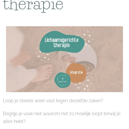
therapie
Loop je steeds weer vast tegen dezelfde zaken?
Begrijp je vaak niet waarom het zo moeilijk loopt terwijl je
alles hebt?