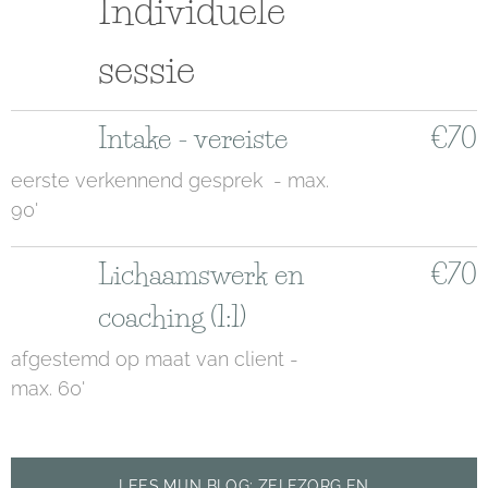
Individuele
sessie
Intake - vereiste
€70
eerste verkennend gesprek - max.
90'
Lichaamswerk en
€70
coaching (1:1)
afgestemd op maat van client -
max. 60'
LEES MIJN BLOG: ZELFZORG EN