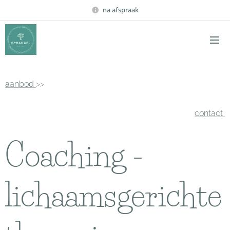
na afspraak
aanbod
>>
contact
Coaching -
lichaamsgerichte